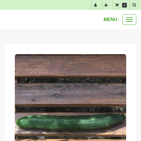
Panneau de gestion des cookies
0
MENU :
Ouvr
nos produits au détail
légumes du moment
1 concombre long
le
men