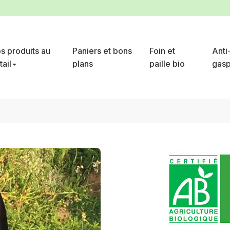
s produits au
Paniers et bons
Foin et
Anti
tail
plans
paille bio
gasp
eptembre
300 g d'aubergine moyenne