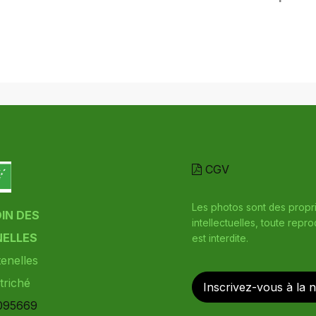
CGV
Les photos sont des propr
DIN DES
intellectuelles, toute repr
ELLES
est interdite.
enelles
triché
Inscrivez-vous à la 
095669