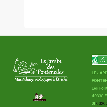
LE JAR
FONTEN
Les Font
49330
E
0620