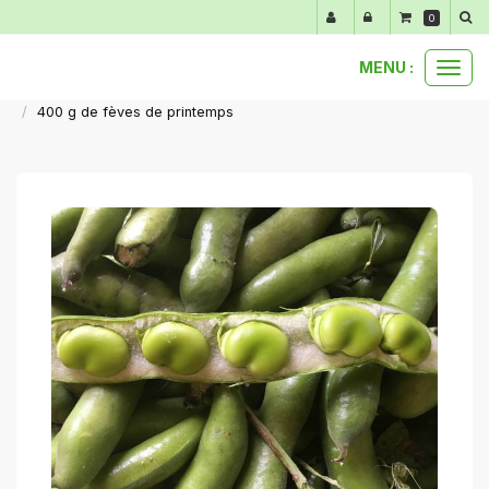
Panneau de gestion des cookies
0
MENU :
Ouvr
nos produits au détail
légumes primeurs de mars à juin
le
400 g de fèves de printemps
men